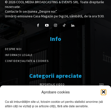
©
2026
COOL MEDIA BROADCASTING & EVENTS SRL. Toate drepturile
rezervate.
Contacte în secțiunea „Despre noi”.
Urmăriți emisiunea Casa Magazin pe Digi24, sâmbătă, de la ora 9:30.
Info
DESPRE NOI
INFORMAȚII LEGALE
CONFIDENȚIALITATE & COOKIES
Categorii apreciate
REPORTAJE VIDEO
323
AMENAJĂRI INTERIOARE
126
Aprobare cookies
ISTORIE & PATRIMONIU
101
Ca să îmbunătățim site-ul, folosim cookie-uri pentru statistici anonime (să
DESIGN INTERIOR
64
aflăm câți ne vizitați și ce articole citiți), fără alte date sensibile.
ARHITECTURĂ & DESIGN
55