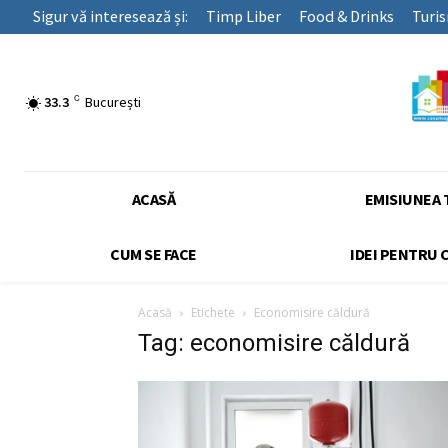
Sigur vă interesează și:
Timp Liber
Food & Drinks
Turi
C
33.3
București
ACASĂ
EMISIUNEA 
CUM SE FACE
IDEI PENTRU 
Acasă
Etichete
Economisire căldură
Tag: economisire căldură