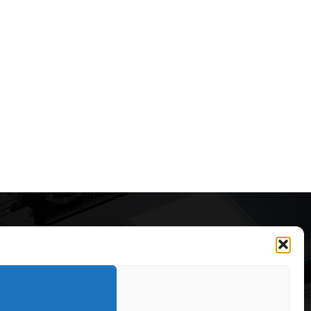
Articole recomandate
Cele mai impresionante cabane
moderne ascunse în natură
323
7 august 2026
OARE
126