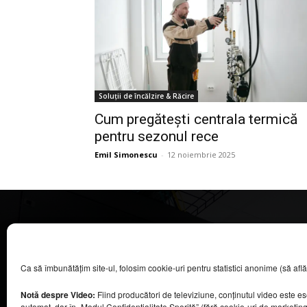
Soluții de încălzire & Răcire
Cum pregătești centrala termică
pentru sezonul rece
Emil Simonescu
-
12 noiembrie 2025
CASA MAGAZIN
Ca să îmbunătățim site-ul, folosim cookie-uri pentru statistici anonime (să aflăm câ
©
2026
COOL MEDIA BROADCASTING & EVENTS SRL.
Toate drepturile rezervate.
Notă despre Video:
Fiind producători de televiziune, conținutul video este e
Contacte în secțiunea „Despre noi”.
automat, dar în „Modul Confidențialitate Sporită” (fără cookie-uri de marketin