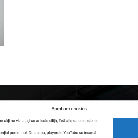
Info
Categorii
Aprobare cookies
apreciate
ți ne vizitați și ce articole citiți), fără alte date sensibile.
DESPRE NOI
INFORMAȚII LEGALE
REPORTAJE VIDEO
sențial pentru noi. De aceea, playerele YouTube se încarcă
CONFIDENȚIALITATE & COOKIES
g).
AMENAJĂRI INTERI