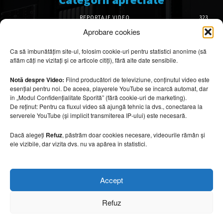
REPORTAJE VIDEO
323
AMENAJĂRI INTERIOARE
126
Aprobare cookies
ISTORIE & PATRIMONIU
102
Ca să îmbunătățim site-ul, folosim cookie-uri pentru statistici anonime (să
DESIGN INTERIOR
64
aflăm câți ne vizitați și ce articole citiți), fără alte date sensibile.
ARHITECTURĂ & DESIGN
57
OPINII & ANALIZE
43
Notă despre Video:
Fiind producători de televiziune, conținutul video este
esențial pentru noi. De aceea, playerele YouTube se încarcă automat, dar
Articole recomandate
în „Modul Confidențialitate Sporită” (fără cookie-uri de marketing).
De reținut: Pentru ca fluxul video să ajungă tehnic la dvs., conectarea la
serverele YouTube (și implicit transmiterea IP-ului) este necesară.
Turismul marocan, între riaduri și refugii
spectaculoase
Dacă alegeți
Refuz
, păstrăm doar cookies necesare, videourile rămân și
10 august 2026
ele vizibile, dar vizita dvs. nu va apărea în statistici.
Cele mai impresionante cabane moderne
Accept
ascunse în natură
7 august 2026
Refuz