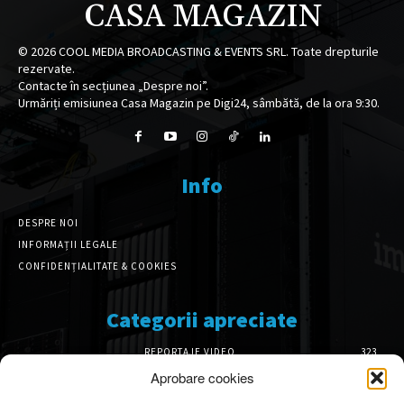
CASA MAGAZIN
©
2026
COOL MEDIA BROADCASTING & EVENTS SRL. Toate drepturile
rezervate.
Contacte în secțiunea „Despre noi”.
Urmăriți emisiunea Casa Magazin pe Digi24, sâmbătă, de la ora 9:30.
Info
DESPRE NOI
INFORMAȚII LEGALE
CONFIDENȚIALITATE & COOKIES
Categorii apreciate
REPORTAJE VIDEO
323
AMENAJĂRI INTERIOARE
126
Aprobare cookies
ISTORIE & PATRIMONIU
101