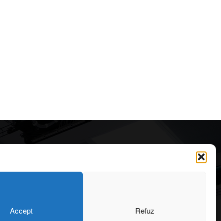
Articole recomandate
Cele mai impresionante cabane
moderne ascunse în natură
323
7 august 2026
OARE
126
Accept
Refuz
ONIU
102