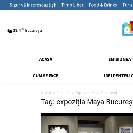
Sigur vă interesează și:
Timp Liber
Food & Drinks
Turi
C
29.4
București
ACASĂ
EMISIUNEA 
CUM SE FACE
IDEI PENTRU 
Acasă
Etichete
Expoziția Maya București
Tag: expoziția Maya Bucureș