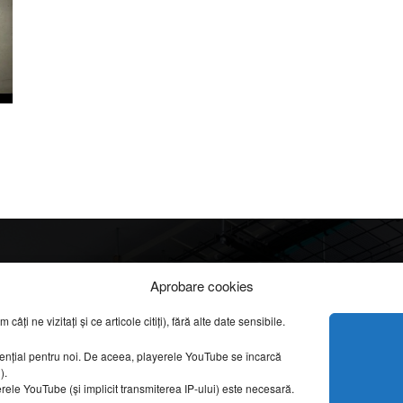
Info
Categorii
Aprobare cookies
apreciate
ți ne vizitați și ce articole citiți), fără alte date sensibile.
DESPRE NOI
INFORMAȚII LEGALE
REPORTAJE VIDEO
sențial pentru noi. De aceea, playerele YouTube se încarcă
CONFIDENȚIALITATE & COOKIES
g).
AMENAJĂRI INTERI
erele YouTube (și implicit transmiterea IP-ului) este necesară.
ISTORIE & PATRIM