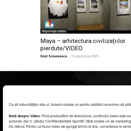
Reportaje video
Maya – arhitectura civilizațiilor
pierdute/VIDEO
Emil Simonescu
-
3 noiembrie 2025
CASA MAGAZIN
Ca să îmbunătățim site-ul, folosim cookie-uri pentru statistici anonime (să aflăm câ
©
2026
COOL MEDIA BROADCASTING & EVENTS SRL.
Toate drepturile rezervate.
Notă despre Video:
Fiind producători de televiziune, conținutul video este e
Contacte în secțiunea „Despre noi”.
automat, dar în „Modul Confidențialitate Sporită” (fără cookie-uri de marketin
Urmăriți emisiunea Casa Magazin pe Digi24,
De reținut: Pentru ca fluxul video să ajungă tehnic la dvs., conectarea la serv
sâmbătă, de la ora 9:30.