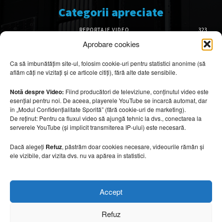
Categorii apreciate
REPORTAJE VIDEO
323
AMENAJĂRI INTERIOARE
126
Aprobare cookies
ISTORIE & PATRIMONIU
102
Ca să îmbunătățim site-ul, folosim cookie-uri pentru statistici anonime (să
DESIGN INTERIOR
64
aflăm câți ne vizitați și ce articole citiți), fără alte date sensibile.
ARHITECTURĂ & DESIGN
57
OPINII & ANALIZE
43
Notă despre Video:
Fiind producători de televiziune, conținutul video este
esențial pentru noi. De aceea, playerele YouTube se încarcă automat, dar
Articole recomandate
în „Modul Confidențialitate Sporită” (fără cookie-uri de marketing).
De reținut: Pentru ca fluxul video să ajungă tehnic la dvs., conectarea la
serverele YouTube (și implicit transmiterea IP-ului) este necesară.
Mobilier rezistent la soare și temperaturi
ridicate
Dacă alegeți
Refuz
, păstrăm doar cookies necesare, videourile rămân și
10 august 2026
ele vizibile, dar vizita dvs. nu va apărea în statistici.
Turismul marocan, între riaduri și refugii
Accept
spectaculoase
10 august 2026
Refuz