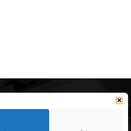
Articole recomandate
Cele mai impresionante cabane
moderne ascunse în natură
323
7 august 2026
OARE
126