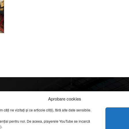
Info
Categorii
Aprobare cookies
apreciate
ți ne vizitați și ce articole citiți), fără alte date sensibile.
DESPRE NOI
INFORMAȚII LEGALE
REPORTAJE VIDEO
sențial pentru noi. De aceea, playerele YouTube se încarcă
CONFIDENȚIALITATE & COOKIES
g).
AMENAJĂRI INTERI