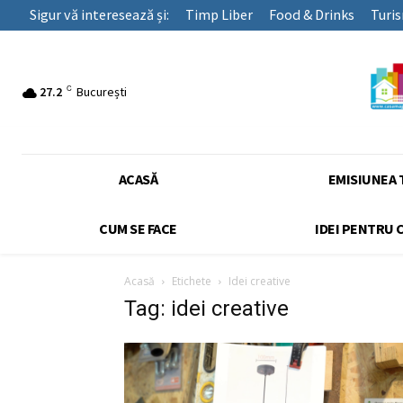
Sigur vă interesează și:
Timp Liber
Food & Drinks
Turi
C
27.2
București
ACASĂ
EMISIUNEA 
CUM SE FACE
IDEI PENTRU 
Acasă
Etichete
Idei creative
Tag: idei creative