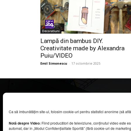
Decoratiuni
Lampă din bambus DIY.
Creativitate made by Alexandra
Puiu/VIDEO
Emil Simonescu
-
17 octombrie 2025
CASA MAGAZIN
Ca să îmbunătățim site-ul, folosim cookie-uri pentru statistici anonime (să aflăm câ
©
2026
COOL MEDIA BROADCASTING & EVENTS SRL.
Toate drepturile rezervate.
Notă despre Video:
Fiind producători de televiziune, conținutul video este e
Contacte în secțiunea „Despre noi”.
automat, dar în „Modul Confidențialitate Sporită” (fără cookie-uri de marketin