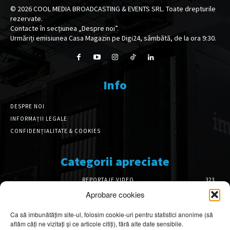
©
2026
COOL MEDIA BROADCASTING & EVENTS SRL. Toate drepturile
rezervate.
Contacte în secțiunea „Despre noi”.
Urmăriți emisiunea Casa Magazin pe Digi24, sâmbătă, de la ora 9:30.
Info
DESPRE NOI
INFORMAȚII LEGALE
CONFIDENȚIALITATE & COOKIES
Categorii apreciate
REPORTAJE VIDEO
323
AMENAJĂRI INTERIOARE
126
Aprobare cookies
ISTORIE & PATRIMONIU
101
Ca să îmbunătățim site-ul, folosim cookie-uri pentru statistici anonime (să
DESIGN INTERIOR
64
aflăm câți ne vizitați și ce articole citiți), fără alte date sensibile.
ARHITECTURĂ & DESIGN
55