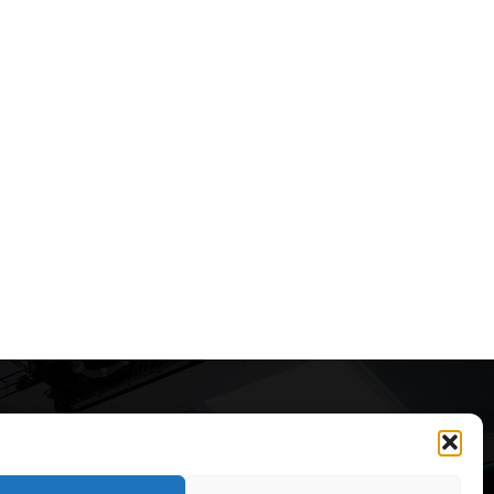
Articole recomandate
Cele mai impresionante cabane