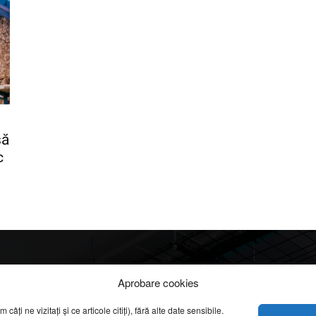
să
c
Info
Categorii
Aprobare cookies
apreciate
ți ne vizitați și ce articole citiți), fără alte date sensibile.
DESPRE NOI