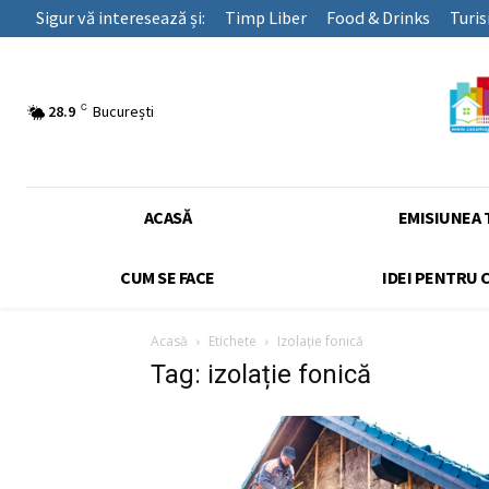
Sigur vă interesează și:
Timp Liber
Food & Drinks
Turi
C
28.9
București
ACASĂ
EMISIUNEA 
CUM SE FACE
IDEI PENTRU 
Acasă
Etichete
Izolație fonică
Tag: izolație fonică