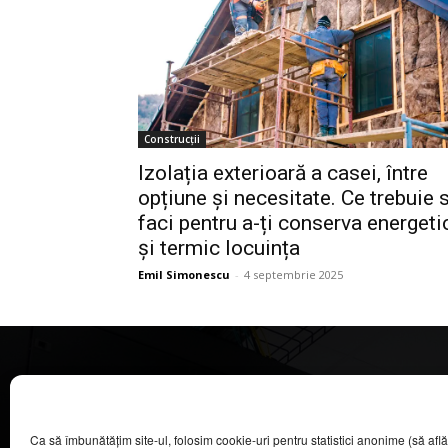
Construcții
Izolația exterioară a casei, între
opțiune și necesitate. Ce trebuie 
faci pentru a-ți conserva energeti
și termic locuința
Emil Simonescu
-
4 septembrie 2025
CASA MAGAZIN
Ca să îmbunătățim site-ul, folosim cookie-uri pentru statistici anonime (să aflăm câ