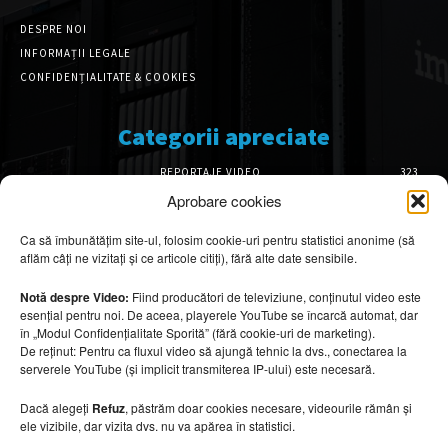
DESPRE NOI
INFORMAȚII LEGALE
CONFIDENȚIALITATE & COOKIES
Categorii apreciate
REPORTAJE VIDEO
323
AMENAJĂRI INTERIOARE
126
Aprobare cookies
ISTORIE & PATRIMONIU
101
Ca să îmbunătățim site-ul, folosim cookie-uri pentru statistici anonime (să
DESIGN INTERIOR
64
aflăm câți ne vizitați și ce articole citiți), fără alte date sensibile.
ARHITECTURĂ & DESIGN
55
OPINII & ANALIZE
43
Notă despre Video:
Fiind producători de televiziune, conținutul video este
esențial pentru noi. De aceea, playerele YouTube se încarcă automat, dar
Articole recomandate
în „Modul Confidențialitate Sporită” (fără cookie-uri de marketing).
De reținut: Pentru ca fluxul video să ajungă tehnic la dvs., conectarea la
serverele YouTube (și implicit transmiterea IP-ului) este necesară.
Secretele construirii bungalourilor
suspendate deasupra apei
Dacă alegeți
Refuz
, păstrăm doar cookies necesare, videourile rămân și
6 august 2026
ele vizibile, dar vizita dvs. nu va apărea în statistici.