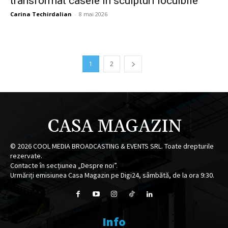
transformat casele în sculpturi locuibile
Carina Techirdalian
-
8 mai 2026
1
2
CASA MAGAZIN
©
2026
COOL MEDIA BROADCASTING & EVENTS SRL. Toate drepturile
rezervate.
Contacte în secțiunea „Despre noi”.
Urmăriți emisiunea Casa Magazin pe Digi24, sâmbătă, de la ora 9:30.
Info