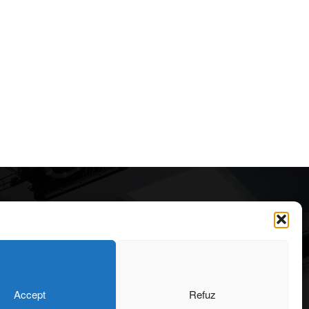
Articole recomandate
Cele mai impresionante cabane
moderne ascunse în natură
323
7 august 2026
OARE
126
Accept
Refuz
ONIU
102