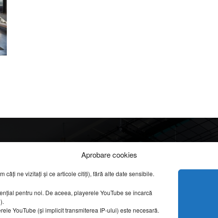
Info
Categorii
Aprobare cookies
apreciate
ți ne vizitați și ce articole citiți), fără alte date sensibile.
DESPRE NOI
INFORMAȚII LEGALE
REPORTAJE VIDEO
sențial pentru noi. De aceea, playerele YouTube se încarcă
CONFIDENȚIALITATE & COOKIES
g).
AMENAJĂRI INTERI
erele YouTube (și implicit transmiterea IP-ului) este necesară.
ISTORIE & PATRIM