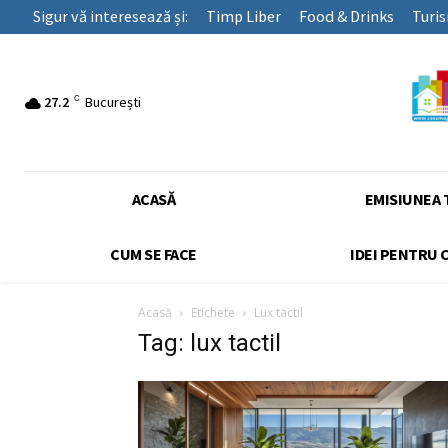
Sigur vă interesează și:
Timp Liber
Food & Drinks
Turi
C
27.2
București
ACASĂ
EMISIUNEA 
CUM SE FACE
IDEI PENTRU 
Acasă
Etichete
Lux tactil
Tag: lux tactil