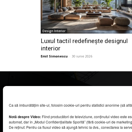
Design Interior
Luxul tactil redefinește designul
interior
Emil Simonescu
-
30 iunie 2026
CASA MAGAZIN
Ca să îmbunătățim site-ul, folosim cookie-uri pentru statistici anonime (să aflăm câ
©
2026
COOL MEDIA BROADCASTING & EVENTS SRL.
Toate drepturile rezervate.
Notă despre Video:
Fiind producători de televiziune, conținutul video este e
Contacte în secțiunea „Despre noi”.
automat, dar în „Modul Confidențialitate Sporită” (fără cookie-uri de marketin
Urmăriți emisiunea Casa Magazin pe Digi24,
De reținut: Pentru ca fluxul video să ajungă tehnic la dvs., conectarea la serv
sâmbătă, de la ora 9:30.