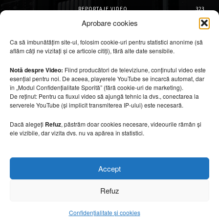
REPORTAJE VIDEO
323
AMENAJĂRI INTERIOARE
126
Aprobare cookies
ISTORIE & PATRIMONIU
101
Ca să îmbunătățim site-ul, folosim cookie-uri pentru statistici anonime (să
DESIGN INTERIOR
64
aflăm câți ne vizitați și ce articole citiți), fără alte date sensibile.
ARHITECTURĂ & DESIGN
55
OPINII & ANALIZE
43
Notă despre Video:
Fiind producători de televiziune, conținutul video este
esențial pentru noi. De aceea, playerele YouTube se încarcă automat, dar
Articole recomandate
în „Modul Confidențialitate Sporită” (fără cookie-uri de marketing).
De reținut: Pentru ca fluxul video să ajungă tehnic la dvs., conectarea la
serverele YouTube (și implicit transmiterea IP-ului) este necesară.
Secretele construirii bungalourilor
suspendate deasupra apei
Dacă alegeți
Refuz
, păstrăm doar cookies necesare, videourile rămân și
6 august 2026
ele vizibile, dar vizita dvs. nu va apărea în statistici.
Cum amenajezi curtea pentru seri de vară
Accept
6 august 2026
Refuz
Confidențialitate și cookies