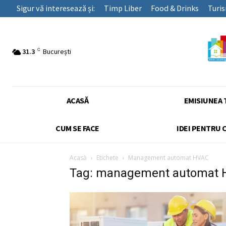
Sigur vă interesează și:
Timp Liber
Food & Drinks
Turi
C
31.3
București
ACASĂ
EMISIUNEA 
CUM SE FACE
IDEI PENTRU 
Acasă
Etichete
Management automat HVAC
Tag: management automat