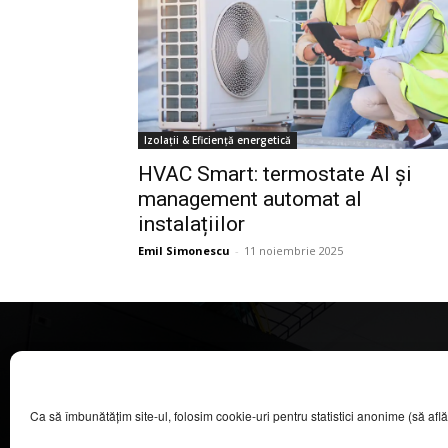
Izolații & Eficiență energetică
HVAC Smart: termostate AI și
management automat al
instalațiilor
Emil Simonescu
-
11 noiembrie 2025
CASA MAGAZIN
Ca să îmbunătățim site-ul, folosim cookie-uri pentru statistici anonime (să aflăm câ
©
2026
COOL MEDIA BROADCASTING & EVENTS SRL.
Toate drepturile rezervate.