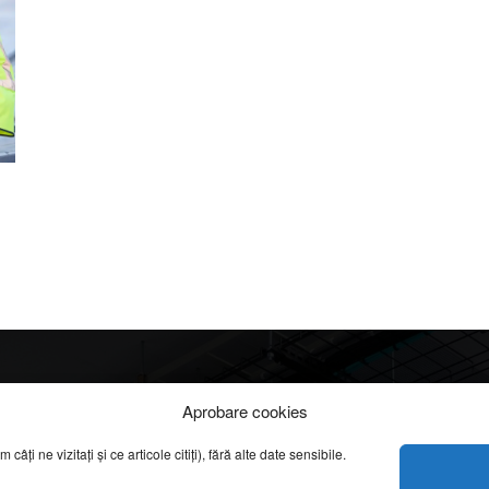
Info
Categorii
Aprobare cookies
apreciate
ți ne vizitați și ce articole citiți), fără alte date sensibile.
DESPRE NOI
INFORMAȚII LEGALE