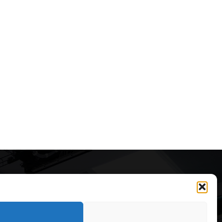
Articole recomandate
Secretele construirii
bungalourilor suspendate