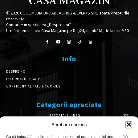
CASA MAGAZIN
©
2026
COOL MEDIA BROADCASTING & EVENTS SRL. Toate drepturile
rezervate.
Contacte în secțiunea „Despre noi”.
Urmăriți emisiunea Casa Magazin pe Digi24, sâmbătă, de la ora 9:30.
Info
DESPRE NOI
INFORMAȚII LEGALE
CONFIDENȚIALITATE & COOKIES
Categorii apreciate
REPORTAJE VIDEO
323
AMENAJĂRI INTERIOARE
126
Aprobare cookies
ISTORIE & PATRIMONIU
101
Ca să îmbunătățim site-ul, folosim cookie-uri pentru statistici anonime (să
DESIGN INTERIOR
64