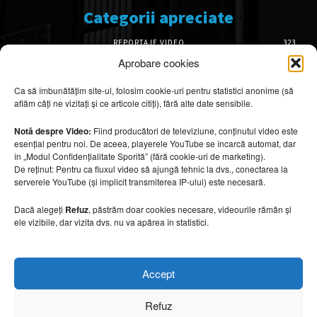
Categorii apreciate
REPORTAJE VIDEO
323
AMENAJĂRI INTERIOARE
126
Aprobare cookies
ISTORIE & PATRIMONIU
102
Ca să îmbunătățim site-ul, folosim cookie-uri pentru statistici anonime (să
DESIGN INTERIOR
64
aflăm câți ne vizitați și ce articole citiți), fără alte date sensibile.
ARHITECTURĂ & DESIGN
56
OPINII & ANALIZE
43
Notă despre Video:
Fiind producători de televiziune, conținutul video este
esențial pentru noi. De aceea, playerele YouTube se încarcă automat, dar
Articole recomandate
în „Modul Confidențialitate Sporită” (fără cookie-uri de marketing).
De reținut: Pentru ca fluxul video să ajungă tehnic la dvs., conectarea la
serverele YouTube (și implicit transmiterea IP-ului) este necesară.
Cele mai impresionante cabane moderne
ascunse în natură
Dacă alegeți
Refuz
, păstrăm doar cookies necesare, videourile rămân și
7 august 2026
ele vizibile, dar vizita dvs. nu va apărea în statistici.
Ouse Valley Viaduct, construcția care
Accept
sfidează timpul
7 august 2026
Refuz