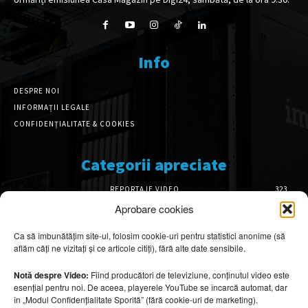
Info
DESPRE NOI
INFORMAȚII LEGALE
CONFIDENȚIALITATE & COOKIES
Categorii apreciate
REPORTAJE VIDEO
323
AMENAJĂRI INTERIOARE
126
Aprobare cookies
ISTORIE & PATRIMONIU
102
Ca să îmbunătățim site-ul, folosim cookie-uri pentru statistici anonime (să
DESIGN INTERIOR
64
aflăm câți ne vizitați și ce articole citiți), fără alte date sensibile.
ARHITECTURĂ & DESIGN
56
OPINII & ANALIZE
43
Notă despre Video:
Fiind producători de televiziune, conținutul video este
esențial pentru noi. De aceea, playerele YouTube se încarcă automat, dar
Articole recomandate
în „Modul Confidențialitate Sporită” (fără cookie-uri de marketing).