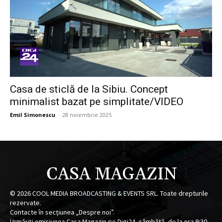
Casa de sticlă de la Sibiu. Concept
minimalist bazat pe simplitate/VIDEO
Emil Simonescu
-
28 noiembrie 2025
CASA MAGAZIN
©
2026
COOL MEDIA BROADCASTING & EVENTS SRL. Toate drepturile
rezervate.
Contacte în secțiunea „Despre noi”.
Urmăriți emisiunea Casa Magazin pe Digi24, sâmbătă, de la ora 9:30.