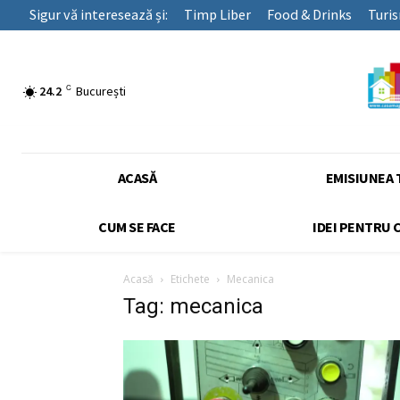
Sigur vă interesează și:
Timp Liber
Food & Drinks
Turi
C
24.2
București
ACASĂ
EMISIUNEA 
CUM SE FACE
IDEI PENTRU 
Acasă
Etichete
Mecanica
Tag: mecanica