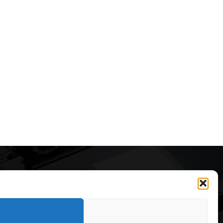
Articole recomandate
Marile aeroporturi spectaculoase
ale lumii. De ce sunt considerate
capodopere arhitecturale
323