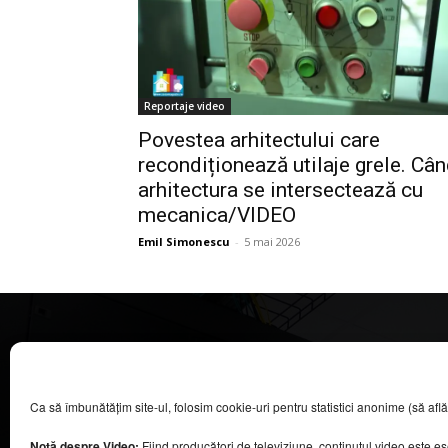
Reportaje video
Povestea arhitectului care
recondiționează utilaje grele. Câ
arhitectura se intersectează cu
mecanica/VIDEO
Emil Simonescu
-
5 mai 2026
CASA MAGAZIN
Ca să îmbunătățim site-ul, folosim cookie-uri pentru statistici anonime (să aflăm câ
©
2026
COOL MEDIA BROADCASTING & EVENTS SRL.
Toate drepturile rezervate.
Notă despre Video:
Fiind producători de televiziune, conținutul video este e