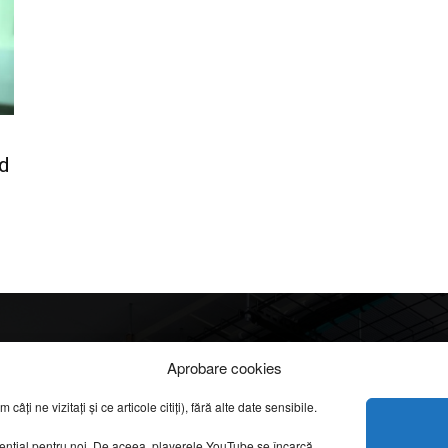
nd
Info
Categorii
Aprobare cookies
apreciate
ți ne vizitați și ce articole citiți), fără alte date sensibile.
DESPRE NOI
INFORMAȚII LEGALE
REPORTAJE VIDEO
sențial pentru noi. De aceea, playerele YouTube se încarcă