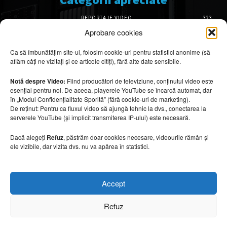
REPORTAJE VIDEO
323
AMENAJĂRI INTERIOARE
126
Aprobare cookies
ISTORIE & PATRIMONIU
102
Ca să îmbunătățim site-ul, folosim cookie-uri pentru statistici anonime (să
DESIGN INTERIOR
64
aflăm câți ne vizitați și ce articole citiți), fără alte date sensibile.
ARHITECTURĂ & DESIGN
56
OPINII & ANALIZE
43
Notă despre Video:
Fiind producători de televiziune, conținutul video este
esențial pentru noi. De aceea, playerele YouTube se încarcă automat, dar
Articole recomandate
în „Modul Confidențialitate Sporită” (fără cookie-uri de marketing).
De reținut: Pentru ca fluxul video să ajungă tehnic la dvs., conectarea la
serverele YouTube (și implicit transmiterea IP-ului) este necesară.
Cele mai impresionante cabane moderne
ascunse în natură
Dacă alegeți
Refuz
, păstrăm doar cookies necesare, videourile rămân și
7 august 2026
ele vizibile, dar vizita dvs. nu va apărea în statistici.
Ouse Valley Viaduct, construcția care
Accept
sfidează timpul
7 august 2026
Refuz