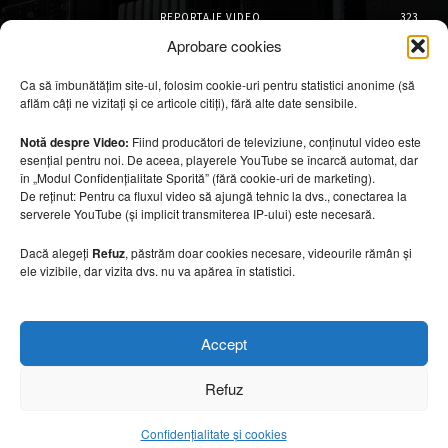
REPORTAJE VIDEO
323
AMENAJĂRI INTERIOARE
126
Aprobare cookies
ISTORIE & PATRIMONIU
102
Ca să îmbunătățim site-ul, folosim cookie-uri pentru statistici anonime (să
DESIGN INTERIOR
64
aflăm câți ne vizitați și ce articole citiți), fără alte date sensibile.
ARHITECTURĂ & DESIGN
57
OPINII & ANALIZE
43
Notă despre Video:
Fiind producători de televiziune, conținutul video este
esențial pentru noi. De aceea, playerele YouTube se încarcă automat, dar
Articole recomandate
în „Modul Confidențialitate Sporită” (fără cookie-uri de marketing).
De reținut: Pentru ca fluxul video să ajungă tehnic la dvs., conectarea la
serverele YouTube (și implicit transmiterea IP-ului) este necesară.
Mobilier rezistent la soare și temperaturi
ridicate
Dacă alegeți
Refuz
, păstrăm doar cookies necesare, videourile rămân și
10 august 2026
ele vizibile, dar vizita dvs. nu va apărea în statistici.
Turismul marocan, între riaduri și refugii
Accept
spectaculoase
10 august 2026
Refuz
Confidențialitate și cookies