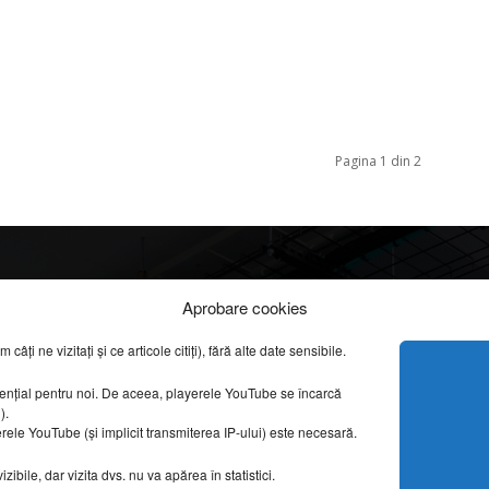
Pagina 1 din 2
Info
Categorii
Aprobare cookies
apreciate
ți ne vizitați și ce articole citiți), fără alte date sensibile.
DESPRE NOI
INFORMAȚII LEGALE
REPORTAJE VIDEO
sențial pentru noi. De aceea, playerele YouTube se încarcă
CONFIDENȚIALITATE & COOKIES
g).
AMENAJĂRI INTERI
erele YouTube (și implicit transmiterea IP-ului) este necesară.
ISTORIE & PATRIM
DESIGN INTERIOR
ibile, dar vizita dvs. nu va apărea în statistici.