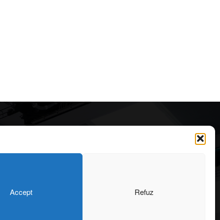
Articole recomandate
Cele mai impresionante cabane
moderne ascunse în natură
323
7 august 2026
OARE
126
Accept
Refuz
ONIU
102
Ouse Valley Viaduct, construcția
64
care sfidează timpul