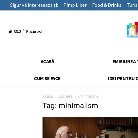
Sigur vă interesează și:
Timp Liber
Food & Drinks
Turi
C
33.3
București
ACASĂ
EMISIUNEA 
CUM SE FACE
IDEI PENTRU 
Acasă
Etichete
Minimalism
Tag: minimalism