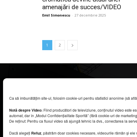
amenajări de succes/VIDEO
Emil Simonescu
-
27 decembrie 2025
1
2
CASA MAGAZIN
Ca să îmbunătățim site-ul, folosim cookie-uri pentru statistici anonime (să aflăm câ
©
2026
COOL MEDIA BROADCASTING & EVENTS SRL.
Toate drepturile rezervate.
Notă despre Video:
Fiind producători de televiziune, conținutul video este e
Contacte în secțiunea „Despre noi”.
automat, dar în „Modul Confidențialitate Sporită” (fără cookie-uri de marketin
Urmăriți emisiunea Casa Magazin pe Digi24,
De reținut: Pentru ca fluxul video să ajungă tehnic la dvs., conectarea la serv
sâmbătă, de la ora 9:30.
Dacă alegeți
Refuz
, păstrăm doar cookies necesare, videourile rămân și ele viz