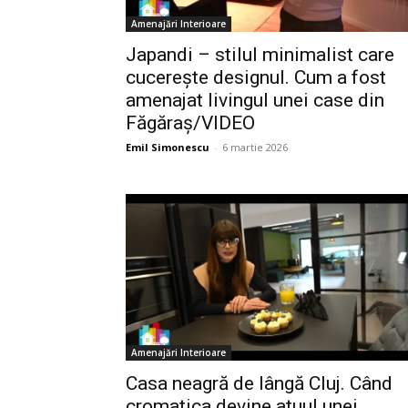
Amenajări Interioare
Japandi – stilul minimalist care
cucerește designul. Cum a fost
amenajat livingul unei case din
Făgăraș/VIDEO
Emil Simonescu
-
6 martie 2026
Amenajări Interioare
Casa neagră de lângă Cluj. Când
cromatica devine atuul unei