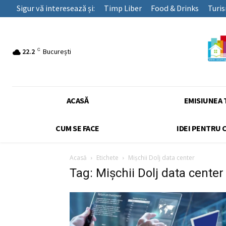
Sigur vă interesează și:
Timp Liber
Food & Drinks
Turi
C
22.2
București
ACASĂ
EMISIUNEA 
CUM SE FACE
IDEI PENTRU 
Acasă
Etichete
Mișchii Dolj data center
Tag: Mișchii Dolj data center