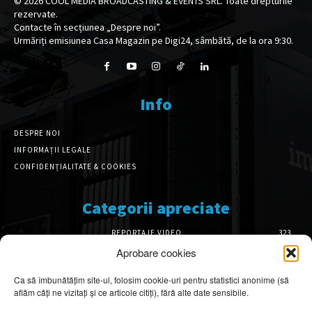
©
2026
COOL MEDIA BROADCASTING & EVENTS SRL. Toate drepturile
rezervate.
Contacte în secțiunea „Despre noi”.
Urmăriți emisiunea Casa Magazin pe Digi24, sâmbătă, de la ora 9:30.
Info
DESPRE NOI
INFORMAȚII LEGALE
CONFIDENȚIALITATE & COOKIES
Categorii apreciate
REPORTAJE VIDEO
323
AMENAJĂRI INTERIOARE
126
Aprobare cookies
ISTORIE & PATRIMONIU
100
Ca să îmbunătățim site-ul, folosim cookie-uri pentru statistici anonime (să
DESIGN INTERIOR
64
aflăm câți ne vizitați și ce articole citiți), fără alte date sensibile.
ARHITECTURĂ & DESIGN
54