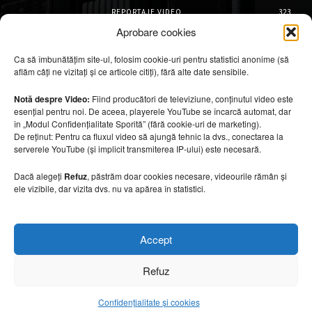
REPORTAJE VIDEO
323
AMENAJĂRI INTERIOARE
126
Aprobare cookies
ISTORIE & PATRIMONIU
102
Ca să îmbunătățim site-ul, folosim cookie-uri pentru statistici anonime (să
DESIGN INTERIOR
64
aflăm câți ne vizitați și ce articole citiți), fără alte date sensibile.
ARHITECTURĂ & DESIGN
56
OPINII & ANALIZE
43
Notă despre Video:
Fiind producători de televiziune, conținutul video este
esențial pentru noi. De aceea, playerele YouTube se încarcă automat, dar
Articole recomandate
în „Modul Confidențialitate Sporită” (fără cookie-uri de marketing).
De reținut: Pentru ca fluxul video să ajungă tehnic la dvs., conectarea la
serverele YouTube (și implicit transmiterea IP-ului) este necesară.
Cele mai impresionante cabane moderne
ascunse în natură
Dacă alegeți
Refuz
, păstrăm doar cookies necesare, videourile rămân și
7 august 2026
ele vizibile, dar vizita dvs. nu va apărea în statistici.
Ouse Valley Viaduct, construcția care
Accept
sfidează timpul
7 august 2026
Refuz
Confidențialitate și cookies