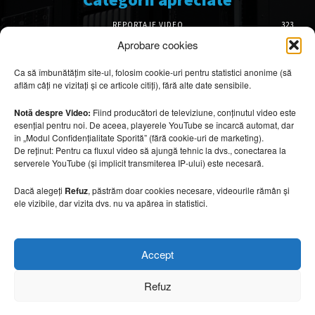
REPORTAJE VIDEO
323
AMENAJĂRI INTERIOARE
126
Aprobare cookies
ISTORIE & PATRIMONIU
101
Ca să îmbunătățim site-ul, folosim cookie-uri pentru statistici anonime (să
DESIGN INTERIOR
64
aflăm câți ne vizitați și ce articole citiți), fără alte date sensibile.
ARHITECTURĂ & DESIGN
55
OPINII & ANALIZE
43
Notă despre Video:
Fiind producători de televiziune, conținutul video este
esențial pentru noi. De aceea, playerele YouTube se încarcă automat, dar
Articole recomandate
în „Modul Confidențialitate Sporită” (fără cookie-uri de marketing).
De reținut: Pentru ca fluxul video să ajungă tehnic la dvs., conectarea la
serverele YouTube (și implicit transmiterea IP-ului) este necesară.
Secretele construirii bungalourilor
suspendate deasupra apei
Dacă alegeți
Refuz
, păstrăm doar cookies necesare, videourile rămân și
6 august 2026
ele vizibile, dar vizita dvs. nu va apărea în statistici.
Cum amenajezi curtea pentru seri de vară
Accept
6 august 2026
Refuz