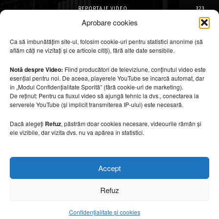
REPORTAJE VIDEO
323
AMENAJĂRI INTERIOARE
126
Aprobare cookies
ISTORIE & PATRIMONIU
101
Ca să îmbunătățim site-ul, folosim cookie-uri pentru statistici anonime (să
DESIGN INTERIOR
64
aflăm câți ne vizitați și ce articole citiți), fără alte date sensibile.
ARHITECTURĂ & DESIGN
55
OPINII & ANALIZE
43
Notă despre Video:
Fiind producători de televiziune, conținutul video este
esențial pentru noi. De aceea, playerele YouTube se încarcă automat, dar
Articole recomandate
în „Modul Confidențialitate Sporită” (fără cookie-uri de marketing).
De reținut: Pentru ca fluxul video să ajungă tehnic la dvs., conectarea la
serverele YouTube (și implicit transmiterea IP-ului) este necesară.
Secretele construirii bungalourilor
suspendate deasupra apei
Dacă alegeți
Refuz
, păstrăm doar cookies necesare, videourile rămân și
6 august 2026
ele vizibile, dar vizita dvs. nu va apărea în statistici.
Cum amenajezi curtea pentru seri de vară
Accept
6 august 2026
Refuz
Confidențialitate și cookies