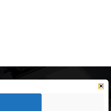
Articole recomandate
Idei inspirate din hotelurile
boutique pe care le poți aplica
acasă
323
7 august 2026
OARE
126