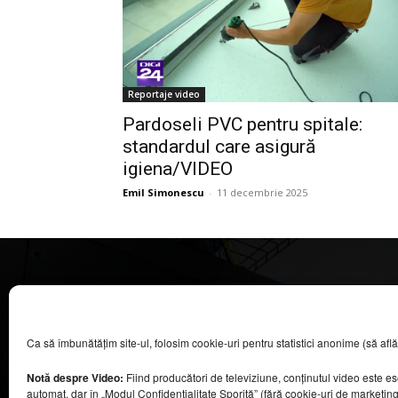
Reportaje video
Pardoseli PVC pentru spitale:
standardul care asigură
igiena/VIDEO
Emil Simonescu
-
11 decembrie 2025
CASA MAGAZIN
Ca să îmbunătățim site-ul, folosim cookie-uri pentru statistici anonime (să aflăm câ
©
2026
COOL MEDIA BROADCASTING & EVENTS SRL.
Toate drepturile rezervate.
Notă despre Video:
Fiind producători de televiziune, conținutul video este e
Contacte în secțiunea „Despre noi”.
automat, dar în „Modul Confidențialitate Sporită” (fără cookie-uri de marketin