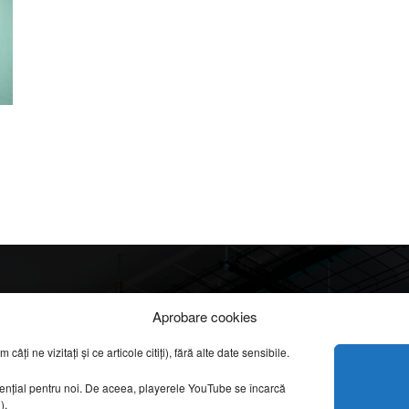
Info
Categorii
Aprobare cookies
apreciate
ți ne vizitați și ce articole citiți), fără alte date sensibile.
DESPRE NOI
INFORMAȚII LEGALE
REPORTAJE VIDEO
sențial pentru noi. De aceea, playerele YouTube se încarcă
CONFIDENȚIALITATE & COOKIES
AMENAJĂRI INTERI
g).