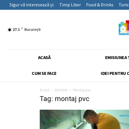
Sigur vă interesează și:
Timp Liber
Food & Drinks
Turi
C
27.1
București
ACASĂ
EMISIUNEA 
CUM SE FACE
IDEI PENTRU 
Acasă
Etichete
Montaj pvc
Tag: montaj pvc