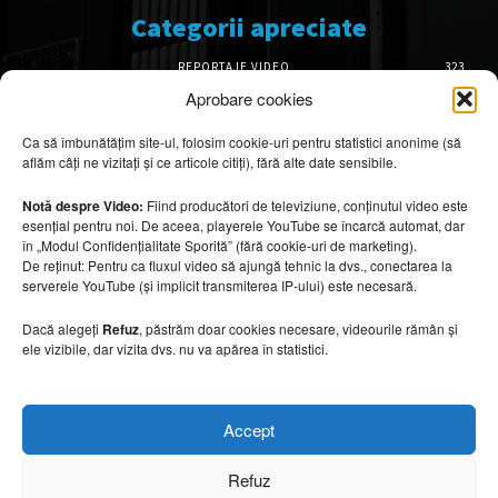
Categorii apreciate
REPORTAJE VIDEO
323
AMENAJĂRI INTERIOARE
126
Aprobare cookies
ISTORIE & PATRIMONIU
101
Ca să îmbunătățim site-ul, folosim cookie-uri pentru statistici anonime (să
DESIGN INTERIOR
64
aflăm câți ne vizitați și ce articole citiți), fără alte date sensibile.
ARHITECTURĂ & DESIGN
55
OPINII & ANALIZE
43
Notă despre Video:
Fiind producători de televiziune, conținutul video este
esențial pentru noi. De aceea, playerele YouTube se încarcă automat, dar
Articole recomandate
în „Modul Confidențialitate Sporită” (fără cookie-uri de marketing).
De reținut: Pentru ca fluxul video să ajungă tehnic la dvs., conectarea la
serverele YouTube (și implicit transmiterea IP-ului) este necesară.
Secretele construirii bungalourilor
suspendate deasupra apei
Dacă alegeți
Refuz
, păstrăm doar cookies necesare, videourile rămân și
6 august 2026
ele vizibile, dar vizita dvs. nu va apărea în statistici.
Cum amenajezi curtea pentru seri de vară
Accept
6 august 2026
Refuz