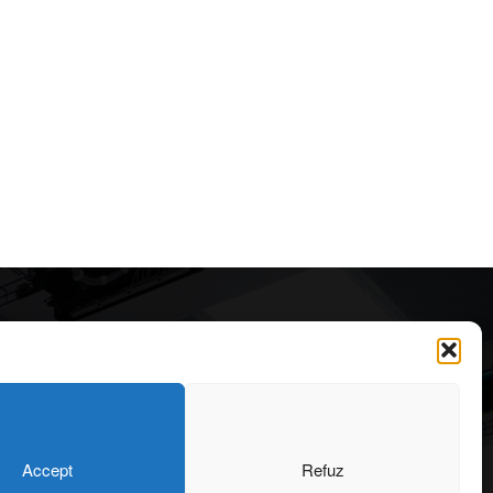
Articole recomandate
Secretele construirii
bungalourilor suspendate
deasupra apei
323
6 august 2026
OARE
126
Accept
Refuz
ONIU
101