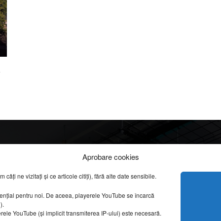
a
Info
Categorii
Aprobare cookies
apreciate
ți ne vizitați și ce articole citiți), fără alte date sensibile.
DESPRE NOI
INFORMAȚII LEGALE
REPORTAJE VIDEO
sențial pentru noi. De aceea, playerele YouTube se încarcă
CONFIDENȚIALITATE & COOKIES
g).
AMENAJĂRI INTERI
erele YouTube (și implicit transmiterea IP-ului) este necesară.
ISTORIE & PATRIM