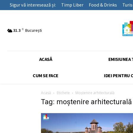
Sigur vă interesează și:
Timp Liber
Food & Drinks
Turi
C
31.3
București
ACASĂ
EMISIUNEA 
CUM SE FACE
IDEI PENTRU 
Acasă
Etichete
Moștenire arhitecturală
Tag: moștenire arhitecturală