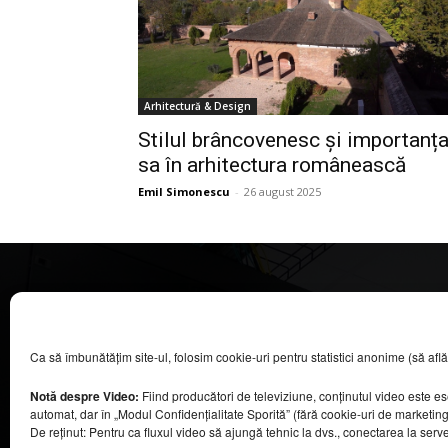
Arhitectură & Design
Stilul brâncovenesc și importanț
sa în arhitectura românească
Emil Simonescu
-
26 august 2025
CASA MAGAZIN
Ca să îmbunătățim site-ul, folosim cookie-uri pentru statistici anonime (să aflăm câ
©
2026
COOL MEDIA BROADCASTING & EVENTS SRL.
Toate drepturile rezervate.
Notă despre Video:
Fiind producători de televiziune, conținutul video este e
Contacte în secțiunea „Despre noi”.
automat, dar în „Modul Confidențialitate Sporită” (fără cookie-uri de marketin
Urmăriți emisiunea Casa Magazin pe Digi24,
De reținut: Pentru ca fluxul video să ajungă tehnic la dvs., conectarea la serv
sâmbătă, de la ora 9:30.