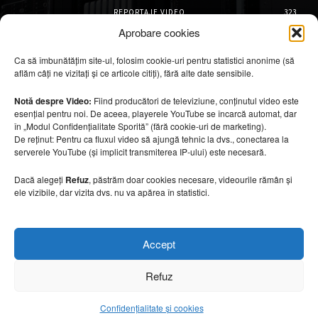
REPORTAJE VIDEO
323
AMENAJĂRI INTERIOARE
126
Aprobare cookies
ISTORIE & PATRIMONIU
101
Ca să îmbunătățim site-ul, folosim cookie-uri pentru statistici anonime (să
DESIGN INTERIOR
64
aflăm câți ne vizitați și ce articole citiți), fără alte date sensibile.
ARHITECTURĂ & DESIGN
55
OPINII & ANALIZE
43
Notă despre Video:
Fiind producători de televiziune, conținutul video este
esențial pentru noi. De aceea, playerele YouTube se încarcă automat, dar
Articole recomandate
în „Modul Confidențialitate Sporită” (fără cookie-uri de marketing).
De reținut: Pentru ca fluxul video să ajungă tehnic la dvs., conectarea la
serverele YouTube (și implicit transmiterea IP-ului) este necesară.
Secretele construirii bungalourilor
suspendate deasupra apei
Dacă alegeți
Refuz
, păstrăm doar cookies necesare, videourile rămân și
6 august 2026
ele vizibile, dar vizita dvs. nu va apărea în statistici.
Cum amenajezi curtea pentru seri de vară
Accept
6 august 2026
Refuz
Confidențialitate și cookies