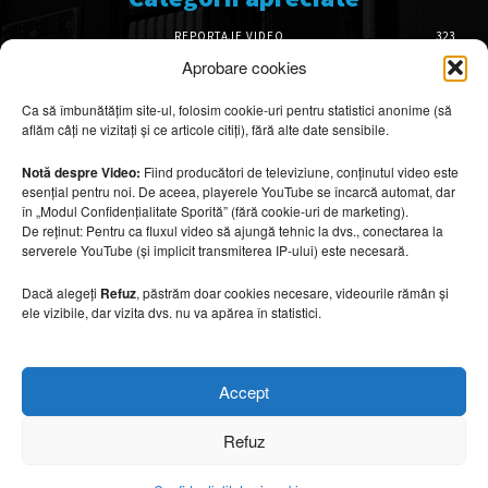
REPORTAJE VIDEO
323
AMENAJĂRI INTERIOARE
126
Aprobare cookies
ISTORIE & PATRIMONIU
101
Ca să îmbunătățim site-ul, folosim cookie-uri pentru statistici anonime (să
DESIGN INTERIOR
64
aflăm câți ne vizitați și ce articole citiți), fără alte date sensibile.
ARHITECTURĂ & DESIGN
55
OPINII & ANALIZE
43
Notă despre Video:
Fiind producători de televiziune, conținutul video este
esențial pentru noi. De aceea, playerele YouTube se încarcă automat, dar
Articole recomandate
în „Modul Confidențialitate Sporită” (fără cookie-uri de marketing).
De reținut: Pentru ca fluxul video să ajungă tehnic la dvs., conectarea la
serverele YouTube (și implicit transmiterea IP-ului) este necesară.
Secretele construirii bungalourilor
suspendate deasupra apei
Dacă alegeți
Refuz
, păstrăm doar cookies necesare, videourile rămân și
6 august 2026
ele vizibile, dar vizita dvs. nu va apărea în statistici.
Cum amenajezi curtea pentru seri de vară
Accept
6 august 2026
Refuz