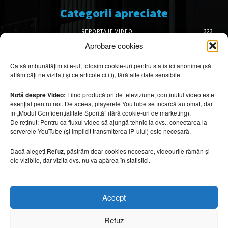
Categorii apreciate
REPORTAJE VIDEO
323
AMENAJĂRI INTERIOARE
126
Aprobare cookies
ISTORIE & PATRIMONIU
102
Ca să îmbunătățim site-ul, folosim cookie-uri pentru statistici anonime (să
DESIGN INTERIOR
64
aflăm câți ne vizitați și ce articole citiți), fără alte date sensibile.
ARHITECTURĂ & DESIGN
56
OPINII & ANALIZE
43
Notă despre Video:
Fiind producători de televiziune, conținutul video este
esențial pentru noi. De aceea, playerele YouTube se încarcă automat, dar
Articole recomandate
în „Modul Confidențialitate Sporită” (fără cookie-uri de marketing).
De reținut: Pentru ca fluxul video să ajungă tehnic la dvs., conectarea la
serverele YouTube (și implicit transmiterea IP-ului) este necesară.
Cele mai impresionante cabane moderne
ascunse în natură
Dacă alegeți
Refuz
, păstrăm doar cookies necesare, videourile rămân și
7 august 2026
ele vizibile, dar vizita dvs. nu va apărea în statistici.
Ouse Valley Viaduct, construcția care
Accept
sfidează timpul
7 august 2026
Refuz