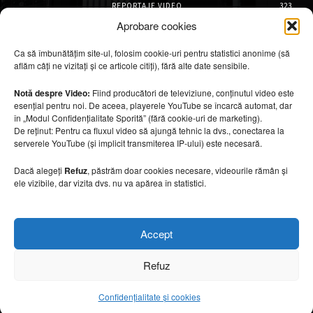
REPORTAJE VIDEO
323
AMENAJĂRI INTERIOARE
126
Aprobare cookies
ISTORIE & PATRIMONIU
102
Ca să îmbunătățim site-ul, folosim cookie-uri pentru statistici anonime (să
DESIGN INTERIOR
64
aflăm câți ne vizitați și ce articole citiți), fără alte date sensibile.
ARHITECTURĂ & DESIGN
56
OPINII & ANALIZE
43
Notă despre Video:
Fiind producători de televiziune, conținutul video este
esențial pentru noi. De aceea, playerele YouTube se încarcă automat, dar
Articole recomandate
în „Modul Confidențialitate Sporită” (fără cookie-uri de marketing).
De reținut: Pentru ca fluxul video să ajungă tehnic la dvs., conectarea la
serverele YouTube (și implicit transmiterea IP-ului) este necesară.
Cele mai impresionante cabane moderne
ascunse în natură
Dacă alegeți
Refuz
, păstrăm doar cookies necesare, videourile rămân și
7 august 2026
ele vizibile, dar vizita dvs. nu va apărea în statistici.
Ouse Valley Viaduct, construcția care
Accept
sfidează timpul
7 august 2026
Refuz
Confidențialitate și cookies