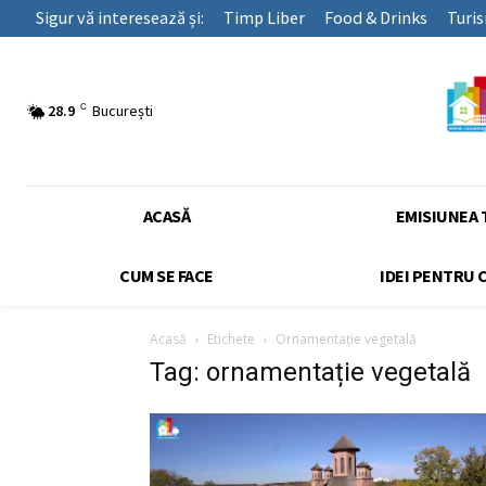
Sigur vă interesează și:
Timp Liber
Food & Drinks
Turi
C
28.9
București
ACASĂ
EMISIUNEA 
CUM SE FACE
IDEI PENTRU 
Acasă
Etichete
Ornamentație vegetală
Tag: ornamentație vegetală