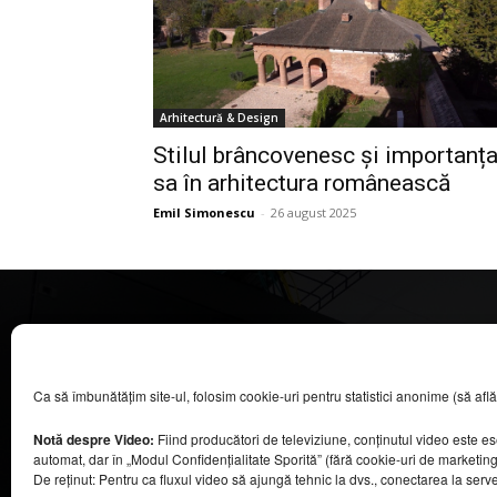
Arhitectură & Design
Stilul brâncovenesc și importanț
sa în arhitectura românească
Emil Simonescu
-
26 august 2025
CASA MAGAZIN
Ca să îmbunătățim site-ul, folosim cookie-uri pentru statistici anonime (să aflăm câ
©
2026
COOL MEDIA BROADCASTING & EVENTS SRL.
Toate drepturile rezervate.
Notă despre Video:
Fiind producători de televiziune, conținutul video este e
Contacte în secțiunea „Despre noi”.
automat, dar în „Modul Confidențialitate Sporită” (fără cookie-uri de marketin
Urmăriți emisiunea Casa Magazin pe Digi24,
De reținut: Pentru ca fluxul video să ajungă tehnic la dvs., conectarea la serv
sâmbătă, de la ora 9:30.