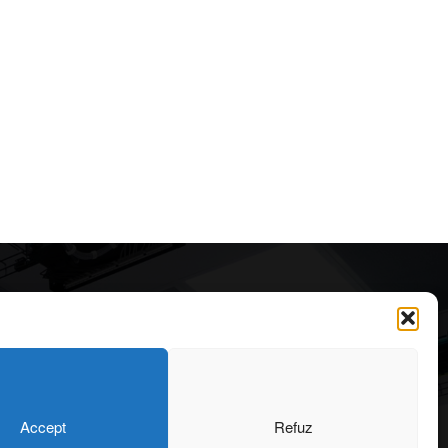
Articole recomandate
Cele mai impresionante cabane
moderne ascunse în natură
323
7 august 2026
OARE
126
Accept
Refuz
ONIU
102