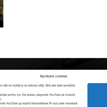
a
Info
Categorii
Aprobare cookies
apreciate
ți ne vizitați și ce articole citiți), fără alte date sensibile.
DESPRE NOI
INFORMAȚII LEGALE
REPORTAJE VIDEO
sențial pentru noi. De aceea, playerele YouTube se încarcă
CONFIDENȚIALITATE & COOKIES
g).
AMENAJĂRI INTERI
erele YouTube (și implicit transmiterea IP-ului) este necesară.
ISTORIE & PATRIM