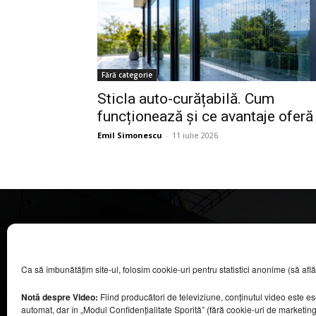
Fără categorie
Sticla auto-curățabilă. Cum
funcționează și ce avantaje oferă
Emil Simonescu
-
11 iulie 2026
CASA MAGAZIN
Ca să îmbunătățim site-ul, folosim cookie-uri pentru statistici anonime (să aflăm câ
©
2026
COOL MEDIA BROADCASTING & EVENTS SRL.
Toate drepturile rezervate.
Notă despre Video:
Fiind producători de televiziune, conținutul video este e
Contacte în secțiunea „Despre noi”.
automat, dar în „Modul Confidențialitate Sporită” (fără cookie-uri de marketin