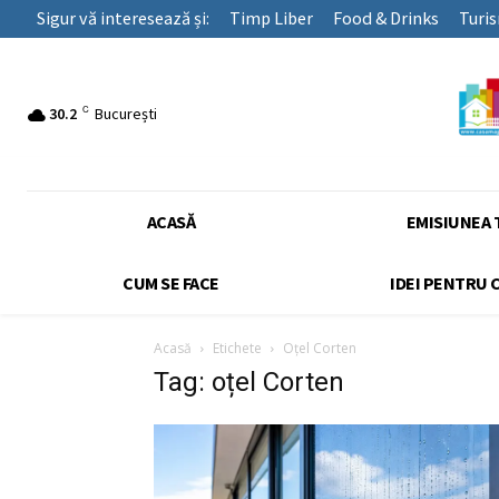
Sigur vă interesează și:
Timp Liber
Food & Drinks
Turi
C
30.2
București
ACASĂ
EMISIUNEA 
CUM SE FACE
IDEI PENTRU 
Acasă
Etichete
Oțel Corten
Tag: oțel Corten