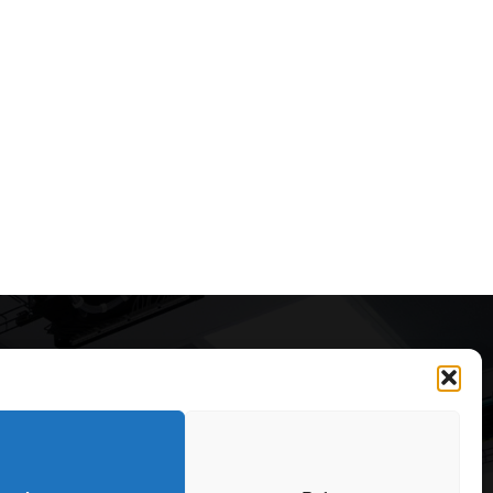
Articole recomandate
Cele mai impresionante cabane
moderne ascunse în natură
323
7 august 2026
OARE
126