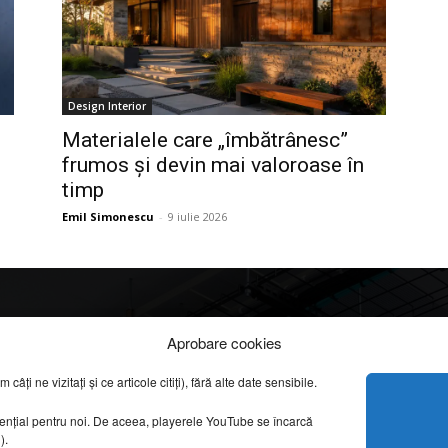
Design Interior
Materialele care „îmbătrânesc”
frumos și devin mai valoroase în
timp
Emil Simonescu
-
9 iulie 2026
Info
Categorii
Aprobare cookies
apreciate
ți ne vizitați și ce articole citiți), fără alte date sensibile.
DESPRE NOI
INFORMAȚII LEGALE
REPORTAJE VIDEO
sențial pentru noi. De aceea, playerele YouTube se încarcă
CONFIDENȚIALITATE & COOKIES
g).
AMENAJĂRI INTERI