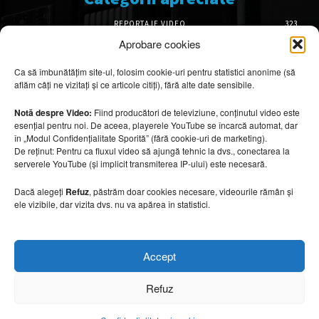
REPORTAJE VIDEO
323
AMENAJĂRI INTERIOARE
126
Aprobare cookies
ISTORIE & PATRIMONIU
102
Ca să îmbunătățim site-ul, folosim cookie-uri pentru statistici anonime (să
DESIGN INTERIOR
64
aflăm câți ne vizitați și ce articole citiți), fără alte date sensibile.
ARHITECTURĂ & DESIGN
56
OPINII & ANALIZE
43
Notă despre Video:
Fiind producători de televiziune, conținutul video este
esențial pentru noi. De aceea, playerele YouTube se încarcă automat, dar
Articole recomandate
în „Modul Confidențialitate Sporită” (fără cookie-uri de marketing).
De reținut: Pentru ca fluxul video să ajungă tehnic la dvs., conectarea la
serverele YouTube (și implicit transmiterea IP-ului) este necesară.
Cele mai impresionante cabane moderne
ascunse în natură
Dacă alegeți
Refuz
, păstrăm doar cookies necesare, videourile rămân și
7 august 2026
ele vizibile, dar vizita dvs. nu va apărea în statistici.
Ouse Valley Viaduct, construcția care
Accept
sfidează timpul
7 august 2026
Refuz