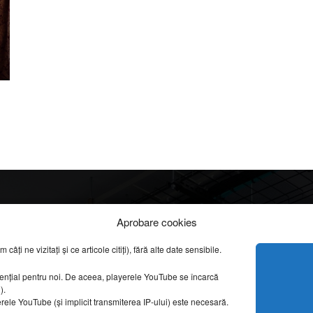
Info
Categorii
Aprobare cookies
apreciate
ți ne vizitați și ce articole citiți), fără alte date sensibile.
DESPRE NOI
INFORMAȚII LEGALE
REPORTAJE VIDEO
sențial pentru noi. De aceea, playerele YouTube se încarcă
CONFIDENȚIALITATE & COOKIES
g).
AMENAJĂRI INTERI
erele YouTube (și implicit transmiterea IP-ului) este necesară.
ISTORIE & PATRIM