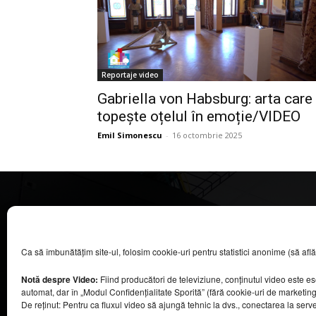
Reportaje video
Gabriella von Habsburg: arta care
topește oțelul în emoție/VIDEO
Emil Simonescu
-
16 octombrie 2025
CASA MAGAZIN
Ca să îmbunătățim site-ul, folosim cookie-uri pentru statistici anonime (să aflăm câ
©
2026
COOL MEDIA BROADCASTING & EVENTS SRL.
Toate drepturile rezervate.
Notă despre Video:
Fiind producători de televiziune, conținutul video este e
Contacte în secțiunea „Despre noi”.
automat, dar în „Modul Confidențialitate Sporită” (fără cookie-uri de marketin
Urmăriți emisiunea Casa Magazin pe Digi24,
De reținut: Pentru ca fluxul video să ajungă tehnic la dvs., conectarea la serv
sâmbătă, de la ora 9:30.