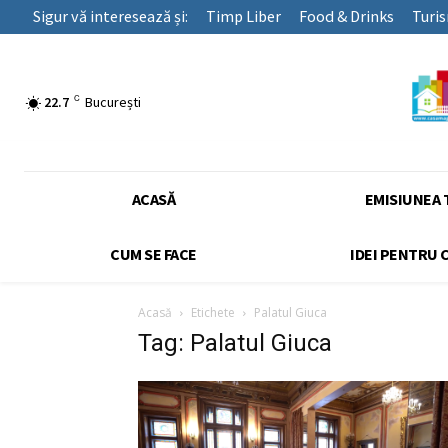
Sigur vă interesează și:
Timp Liber
Food & Drinks
Turi
C
22.7
București
ACASĂ
EMISIUNEA 
CUM SE FACE
IDEI PENTRU 
Acasă
Etichete
Palatul Giuca
Tag: Palatul Giuca