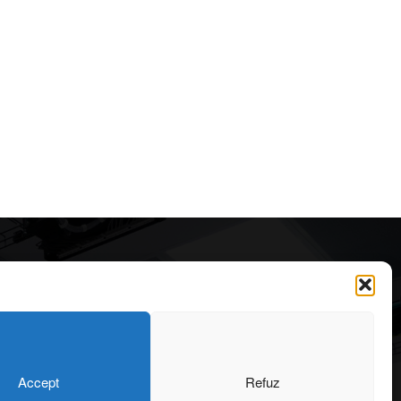
Articole recomandate
Secretele construirii
bungalourilor suspendate
deasupra apei
323
6 august 2026
OARE
126
Accept
Refuz
ONIU
101