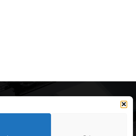
Articole recomandate
Cele mai impresionante cabane
moderne ascunse în natură
323
7 august 2026
OARE
126