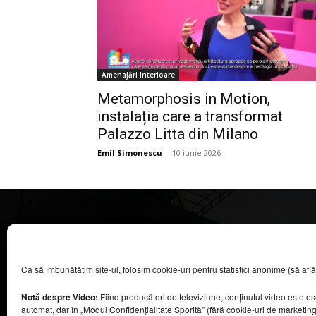
Amenajări Interioare
Metamorphosis in Motion,
instalația care a transformat
Palazzo Litta din Milano
Emil Simonescu
-
10 iunie 2026
CASA MAGAZIN
Ca să îmbunătățim site-ul, folosim cookie-uri pentru statistici anonime (să aflăm câ
©
2026
COOL MEDIA BROADCASTING & EVENTS SRL.
Toate drepturile rezervate.
Notă despre Video:
Fiind producători de televiziune, conținutul video este e
Contacte în secțiunea „Despre noi”.
automat, dar în „Modul Confidențialitate Sporită” (fără cookie-uri de marketin