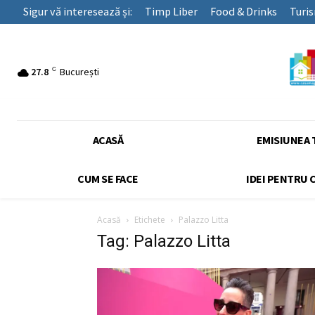
Sigur vă interesează și:
Timp Liber
Food & Drinks
Turi
C
27.8
București
ACASĂ
EMISIUNEA 
CUM SE FACE
IDEI PENTRU 
Acasă
Etichete
Palazzo Litta
Tag: Palazzo Litta