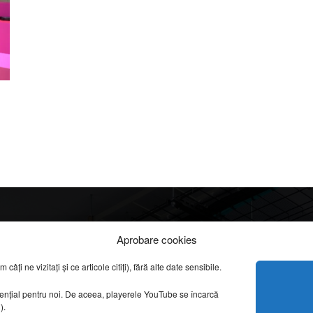
Info
Categorii
Aprobare cookies
apreciate
ți ne vizitați și ce articole citiți), fără alte date sensibile.
DESPRE NOI
INFORMAȚII LEGALE
REPORTAJE VIDEO
sențial pentru noi. De aceea, playerele YouTube se încarcă
CONFIDENȚIALITATE & COOKIES
g).
AMENAJĂRI INTERI