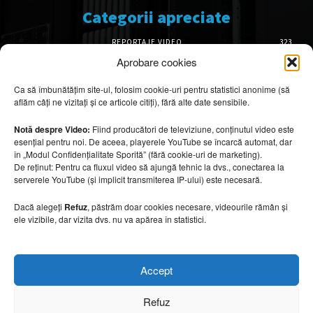
Categorii apreciate
REPORTAJE VIDEO
323
AMENAJĂRI INTERIOARE
126
Aprobare cookies
ISTORIE & PATRIMONIU
102
Ca să îmbunătățim site-ul, folosim cookie-uri pentru statistici anonime (să
DESIGN INTERIOR
64
aflăm câți ne vizitați și ce articole citiți), fără alte date sensibile.
ARHITECTURĂ & DESIGN
56
OPINII & ANALIZE
43
Notă despre Video:
Fiind producători de televiziune, conținutul video este
esențial pentru noi. De aceea, playerele YouTube se încarcă automat, dar
Articole recomandate
în „Modul Confidențialitate Sporită” (fără cookie-uri de marketing).
De reținut: Pentru ca fluxul video să ajungă tehnic la dvs., conectarea la
serverele YouTube (și implicit transmiterea IP-ului) este necesară.
Cele mai impresionante cabane moderne
ascunse în natură
Dacă alegeți
Refuz
, păstrăm doar cookies necesare, videourile rămân și
7 august 2026
ele vizibile, dar vizita dvs. nu va apărea în statistici.
Ouse Valley Viaduct, construcția care
Accept
sfidează timpul
7 august 2026
Refuz