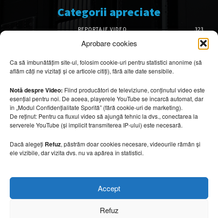
Categorii apreciate
REPORTAJE VIDEO
323
AMENAJĂRI INTERIOARE
126
Aprobare cookies
ISTORIE & PATRIMONIU
101
Ca să îmbunătățim site-ul, folosim cookie-uri pentru statistici anonime (să
DESIGN INTERIOR
64
aflăm câți ne vizitați și ce articole citiți), fără alte date sensibile.
ARHITECTURĂ & DESIGN
55
OPINII & ANALIZE
43
Notă despre Video:
Fiind producători de televiziune, conținutul video este
esențial pentru noi. De aceea, playerele YouTube se încarcă automat, dar
Articole recomandate
în „Modul Confidențialitate Sporită” (fără cookie-uri de marketing).
De reținut: Pentru ca fluxul video să ajungă tehnic la dvs., conectarea la
serverele YouTube (și implicit transmiterea IP-ului) este necesară.
Secretele construirii bungalourilor
suspendate deasupra apei
Dacă alegeți
Refuz
, păstrăm doar cookies necesare, videourile rămân și
6 august 2026
ele vizibile, dar vizita dvs. nu va apărea în statistici.
Cum amenajezi curtea pentru seri de vară
Accept
6 august 2026
Refuz