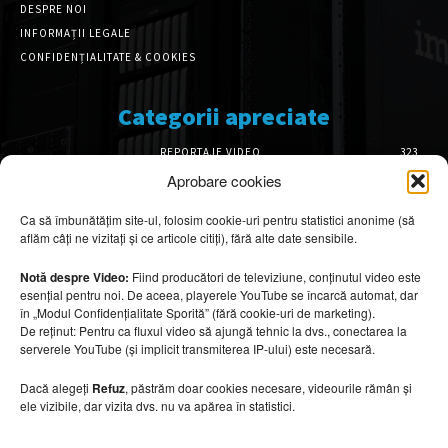
DESPRE NOI
INFORMAȚII LEGALE
CONFIDENȚIALITATE & COOKIES
Categorii apreciate
REPORTAJE VIDEO
323
AMENAJĂRI INTERIOARE
126
Aprobare cookies
ISTORIE & PATRIMONIU
101
Ca să îmbunătățim site-ul, folosim cookie-uri pentru statistici anonime (să
DESIGN INTERIOR
64
aflăm câți ne vizitați și ce articole citiți), fără alte date sensibile.
ARHITECTURĂ & DESIGN
55
OPINII & ANALIZE
43
Notă despre Video:
Fiind producători de televiziune, conținutul video este
esențial pentru noi. De aceea, playerele YouTube se încarcă automat, dar
Articole recomandate
în „Modul Confidențialitate Sporită” (fără cookie-uri de marketing).
De reținut: Pentru ca fluxul video să ajungă tehnic la dvs., conectarea la
serverele YouTube (și implicit transmiterea IP-ului) este necesară.
Secretele construirii bungalourilor
suspendate deasupra apei
Dacă alegeți
Refuz
, păstrăm doar cookies necesare, videourile rămân și
6 august 2026
ele vizibile, dar vizita dvs. nu va apărea în statistici.