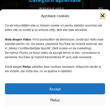
REPORTAJE VIDEO
323
AMENAJĂRI INTERIOARE
126
Aprobare cookies
ISTORIE & PATRIMONIU
102
Ca să îmbunătățim site-ul, folosim cookie-uri pentru statistici anonime (să
DESIGN INTERIOR
64
aflăm câți ne vizitați și ce articole citiți), fără alte date sensibile.
ARHITECTURĂ & DESIGN
56
OPINII & ANALIZE
43
Notă despre Video:
Fiind producători de televiziune, conținutul video este
esențial pentru noi. De aceea, playerele YouTube se încarcă automat, dar
Articole recomandate
în „Modul Confidențialitate Sporită” (fără cookie-uri de marketing).
De reținut: Pentru ca fluxul video să ajungă tehnic la dvs., conectarea la
serverele YouTube (și implicit transmiterea IP-ului) este necesară.
Cele mai impresionante cabane moderne
ascunse în natură
Dacă alegeți
Refuz
, păstrăm doar cookies necesare, videourile rămân și
7 august 2026
ele vizibile, dar vizita dvs. nu va apărea în statistici.
Ouse Valley Viaduct, construcția care
Accept
sfidează timpul
7 august 2026
Refuz