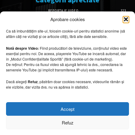
REPORTAJE VIDEO
323
AMENAJĂRI INTERIOARE
126
Aprobare cookies
ISTORIE & PATRIMONIU
102
Ca să îmbunătățim site-ul, folosim cookie-uri pentru statistici anonime (să
DESIGN INTERIOR
64
aflăm câți ne vizitați și ce articole citiți), fără alte date sensibile.
ARHITECTURĂ & DESIGN
56
OPINII & ANALIZE
43
Notă despre Video:
Fiind producători de televiziune, conținutul video este
esențial pentru noi. De aceea, playerele YouTube se încarcă automat, dar
Articole recomandate
în „Modul Confidențialitate Sporită” (fără cookie-uri de marketing).
De reținut: Pentru ca fluxul video să ajungă tehnic la dvs., conectarea la
serverele YouTube (și implicit transmiterea IP-ului) este necesară.
Cele mai impresionante cabane moderne
ascunse în natură
Dacă alegeți
Refuz
, păstrăm doar cookies necesare, videourile rămân și
7 august 2026
ele vizibile, dar vizita dvs. nu va apărea în statistici.
Ouse Valley Viaduct, construcția care
Accept
sfidează timpul
7 august 2026
Refuz