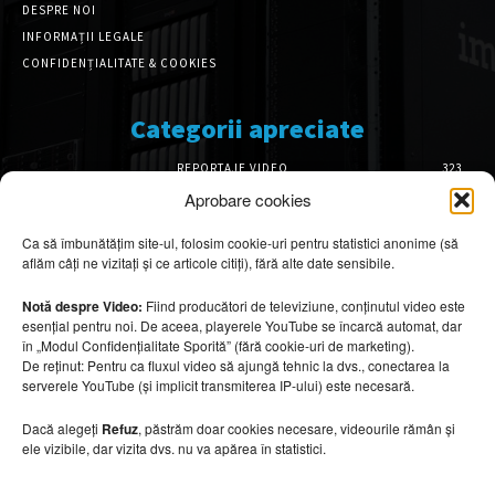
DESPRE NOI
INFORMAȚII LEGALE
CONFIDENȚIALITATE & COOKIES
Categorii apreciate
REPORTAJE VIDEO
323
AMENAJĂRI INTERIOARE
126
Aprobare cookies
ISTORIE & PATRIMONIU
102
Ca să îmbunătățim site-ul, folosim cookie-uri pentru statistici anonime (să
DESIGN INTERIOR
64
aflăm câți ne vizitați și ce articole citiți), fără alte date sensibile.
ARHITECTURĂ & DESIGN
56
OPINII & ANALIZE
43
Notă despre Video:
Fiind producători de televiziune, conținutul video este
esențial pentru noi. De aceea, playerele YouTube se încarcă automat, dar
Articole recomandate
în „Modul Confidențialitate Sporită” (fără cookie-uri de marketing).
De reținut: Pentru ca fluxul video să ajungă tehnic la dvs., conectarea la
serverele YouTube (și implicit transmiterea IP-ului) este necesară.
Cele mai impresionante cabane moderne
ascunse în natură
Dacă alegeți
Refuz
, păstrăm doar cookies necesare, videourile rămân și
7 august 2026
ele vizibile, dar vizita dvs. nu va apărea în statistici.