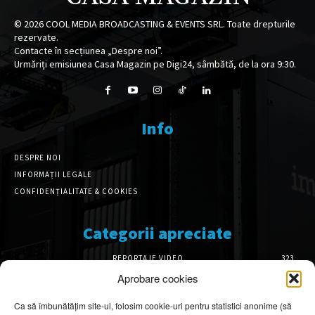
©
2026
COOL MEDIA BROADCASTING & EVENTS SRL. Toate drepturile
rezervate.
Contacte în secțiunea „Despre noi”.
Urmăriți emisiunea Casa Magazin pe Digi24, sâmbătă, de la ora 9:30.
Info
DESPRE NOI
INFORMAȚII LEGALE
CONFIDENȚIALITATE & COOKIES
Categorii apreciate
REPORTAJE VIDEO
323
AMENAJĂRI INTERIOARE
126
Aprobare cookies
ISTORIE & PATRIMONIU
102
Ca să îmbunătățim site-ul, folosim cookie-uri pentru statistici anonime (să
DESIGN INTERIOR
64