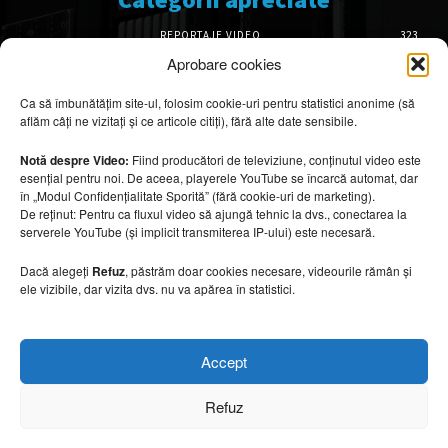
REPORTAJE VIDEO
323
AMENAJĂRI INTERIOARE
126
Aprobare cookies
ISTORIE & PATRIMONIU
102
Ca să îmbunătățim site-ul, folosim cookie-uri pentru statistici anonime (să
DESIGN INTERIOR
64
aflăm câți ne vizitați și ce articole citiți), fără alte date sensibile.
ARHITECTURĂ & DESIGN
56
OPINII & ANALIZE
43
Notă despre Video:
Fiind producători de televiziune, conținutul video este
esențial pentru noi. De aceea, playerele YouTube se încarcă automat, dar
Articole recomandate
în „Modul Confidențialitate Sporită” (fără cookie-uri de marketing).
De reținut: Pentru ca fluxul video să ajungă tehnic la dvs., conectarea la
serverele YouTube (și implicit transmiterea IP-ului) este necesară.
Cele mai impresionante cabane moderne
ascunse în natură
Dacă alegeți
Refuz
, păstrăm doar cookies necesare, videourile rămân și
7 august 2026
ele vizibile, dar vizita dvs. nu va apărea în statistici.
Ouse Valley Viaduct, construcția care
Accept
sfidează timpul
7 august 2026
Refuz