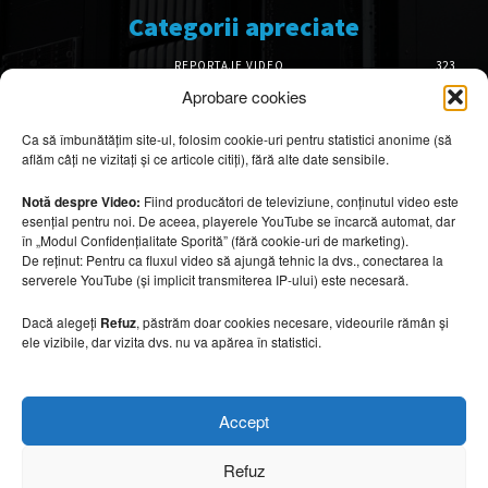
Categorii apreciate
REPORTAJE VIDEO
323
AMENAJĂRI INTERIOARE
126
Aprobare cookies
ISTORIE & PATRIMONIU
102
Ca să îmbunătățim site-ul, folosim cookie-uri pentru statistici anonime (să
DESIGN INTERIOR
64
aflăm câți ne vizitați și ce articole citiți), fără alte date sensibile.
ARHITECTURĂ & DESIGN
56
OPINII & ANALIZE
43
Notă despre Video:
Fiind producători de televiziune, conținutul video este
esențial pentru noi. De aceea, playerele YouTube se încarcă automat, dar
Articole recomandate
în „Modul Confidențialitate Sporită” (fără cookie-uri de marketing).
De reținut: Pentru ca fluxul video să ajungă tehnic la dvs., conectarea la
serverele YouTube (și implicit transmiterea IP-ului) este necesară.
Cele mai impresionante cabane moderne
ascunse în natură
Dacă alegeți
Refuz
, păstrăm doar cookies necesare, videourile rămân și
7 august 2026
ele vizibile, dar vizita dvs. nu va apărea în statistici.
Ouse Valley Viaduct, construcția care
Accept
sfidează timpul
7 august 2026
Refuz