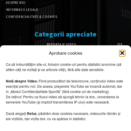
DESPRE NOI
INFORMAȚII LEGALE
CONFIDENȚIALITATE & COOKIES
Categorii apreciate
REPORTAJE VIDEO
323
AMENAJĂRI INTERIOARE
127
Aprobare cookies
ISTORIE & PATRIMONIU
102
Ca să îmbunătățim site-ul, folosim cookie-uri pentru statistici anonime (să
DESIGN INTERIOR
64
aflăm câți ne vizitați și ce articole citiți), fără alte date sensibile.
ARHITECTURĂ & DESIGN
57
OPINII & ANALIZE
43
Notă despre Video:
Fiind producători de televiziune, conținutul video este
esențial pentru noi. De aceea, playerele YouTube se încarcă automat, dar
Articole recomandate
în „Modul Confidențialitate Sporită” (fără cookie-uri de marketing).
De reținut: Pentru ca fluxul video să ajungă tehnic la dvs., conectarea la
serverele YouTube (și implicit transmiterea IP-ului) este necesară.
Băi spectaculoase inspirate din centrele spa
10 august 2026
Dacă alegeți
Refuz
, păstrăm doar cookies necesare, videourile rămân și
ele vizibile, dar vizita dvs. nu va apărea în statistici.