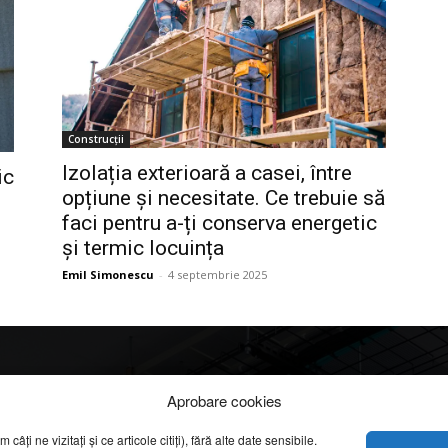
Construcții
Izolația exterioară a casei, între
ic
opțiune și necesitate. Ce trebuie să
faci pentru a-ți conserva energetic
și termic locuința
Emil Simonescu
-
4 septembrie 2025
Info
Categorii
Aprobare cookies
apreciate
ți ne vizitați și ce articole citiți), fără alte date sensibile.
DESPRE NOI