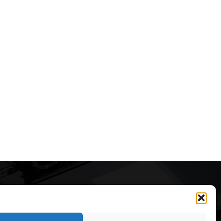
Articole recomandate
Cele mai impresionante cabane