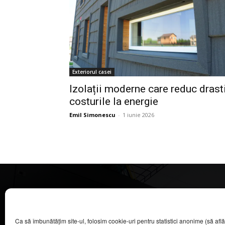
Exteriorul casei
Izolații moderne care reduc drast
costurile la energie
Emil Simonescu
-
1 iunie 2026
CASA MAGAZIN
Ca să îmbunătățim site-ul, folosim cookie-uri pentru statistici anonime (să aflăm câ