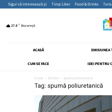
Sigur vă interesează și:
Timp Liber
Food & Drinks
Turi
C
27.8
București
ACASĂ
EMISIUNEA 
CUM SE FACE
IDEI PENTRU 
Acasă
Etichete
Spumă poliuretanică
Tag: spumă poliuretanică