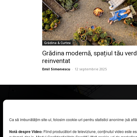
Grădina & Curtea
Grădina modernă, spațiul tău ver
reinventat
Emil Simonescu
-
12 septembrie 2025
CASA MAGAZIN
Ca să îmbunătățim site-ul, folosim cookie-uri pentru statistici anonime (să aflăm câ
©
2026
COOL MEDIA BROADCASTING & EVENTS SRL.
Toate drepturile rezervate.
Notă despre Video:
Fiind producători de televiziune, conținutul video este e
Contacte în secțiunea „Despre noi”.
automat, dar în „Modul Confidențialitate Sporită” (fără cookie-uri de marketin