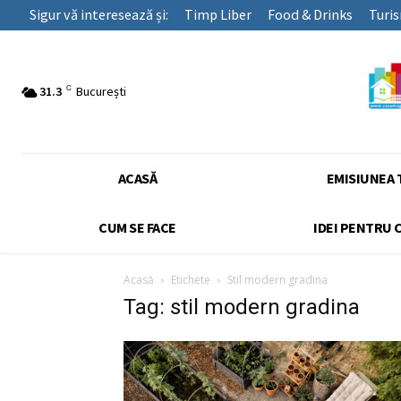
Sigur vă interesează și:
Timp Liber
Food & Drinks
Turi
C
31.3
București
ACASĂ
EMISIUNEA 
CUM SE FACE
IDEI PENTRU 
Acasă
Etichete
Stil modern gradina
Tag: stil modern gradina