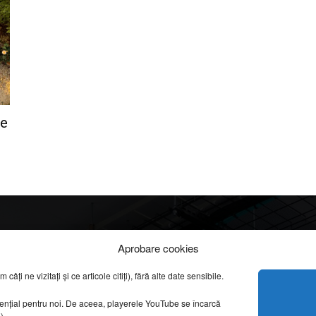
de
Info
Categorii
Aprobare cookies
apreciate
ți ne vizitați și ce articole citiți), fără alte date sensibile.
DESPRE NOI
INFORMAȚII LEGALE
REPORTAJE VIDEO
sențial pentru noi. De aceea, playerele YouTube se încarcă
CONFIDENȚIALITATE & COOKIES
g).
AMENAJĂRI INTERI