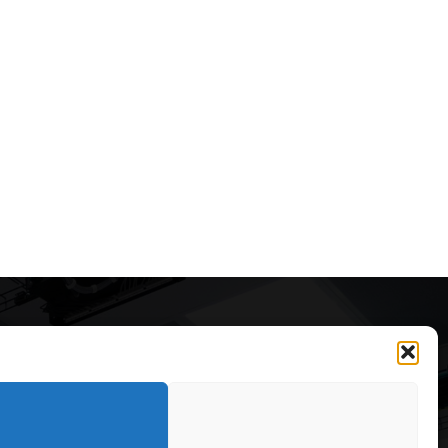
Articole recomandate
Secretele construirii
bungalourilor suspendate
deasupra apei
323
OARE
126