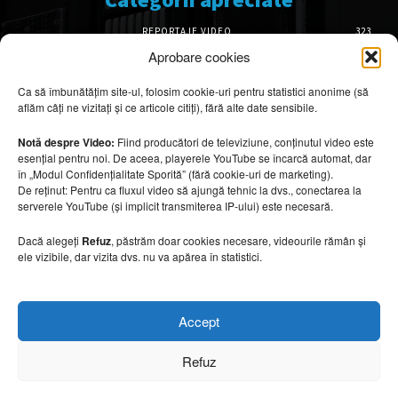
REPORTAJE VIDEO
323
AMENAJĂRI INTERIOARE
126
Aprobare cookies
ISTORIE & PATRIMONIU
102
Ca să îmbunătățim site-ul, folosim cookie-uri pentru statistici anonime (să
DESIGN INTERIOR
64
aflăm câți ne vizitați și ce articole citiți), fără alte date sensibile.
ARHITECTURĂ & DESIGN
56
OPINII & ANALIZE
43
Notă despre Video:
Fiind producători de televiziune, conținutul video este
esențial pentru noi. De aceea, playerele YouTube se încarcă automat, dar
Articole recomandate
în „Modul Confidențialitate Sporită” (fără cookie-uri de marketing).
De reținut: Pentru ca fluxul video să ajungă tehnic la dvs., conectarea la
serverele YouTube (și implicit transmiterea IP-ului) este necesară.
Cele mai impresionante cabane moderne
ascunse în natură
Dacă alegeți
Refuz
, păstrăm doar cookies necesare, videourile rămân și
7 august 2026
ele vizibile, dar vizita dvs. nu va apărea în statistici.
Ouse Valley Viaduct, construcția care
Accept
sfidează timpul
7 august 2026
Refuz